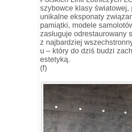
szybowce klasy światowej, 
unikalne eksponaty związa
pamiątki, modele samolotó
zasługuje odrestaurowany 
z najbardziej wszechstronny
u – który do dziś budzi zac
estetyką.
(f)