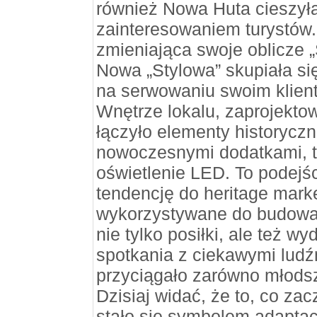
również Nowa Huta cieszył
zainteresowaniem turystów.
zmieniająca swoje oblicze „
Nowa „Stylowa” skupiała się 
na serwowaniu swoim klien
Wnętrze lokalu, zaprojekto
łączyło elementy historyczne
nowoczesnymi dodatkami, ta
oświetlenie LED. To podejś
tendencję do heritage marke
wykorzystywane do budowan
nie tylko posiłki, ale też wy
spotkania z ciekawymi ludźm
przyciągało zarówno młodsze
Dzisiaj widać, że to, co zac
stało się symbolem adaptac