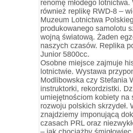
renomę młodego lotnictwa. 
również replikę RWD-8 – w
Muzeum Lotnictwa Polskiego
produkowanego samolotu sz
wojną światową. Żaden egze
naszych czasów. Replika pos
Junior 5800cc.
Osobne miejsce zajmuje his
lotnictwie. Wystawa przypo
Modlibowska czy Stefania Wo
instruktorki, rekordzistki. 
umiejętnościom kobiety na s
rozwoju polskich skrzydeł. 
znajdziemy imponującą dok
czasach PRL oraz niezwykłe 
– jak chociażby śmigłowiec 