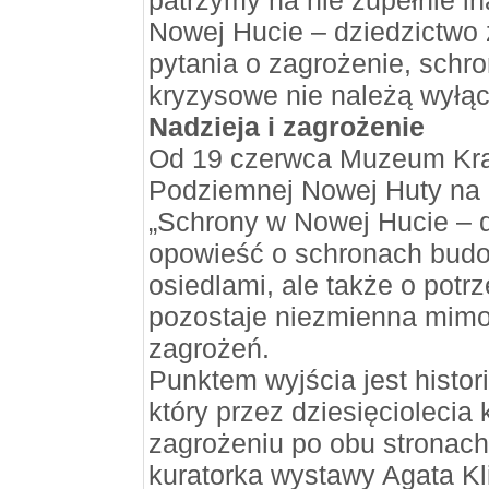
patrzymy na nie zupełnie i
Nowej Hucie – dziedzictwo 
pytania o zagrożenie, schro
kryzysowe nie należą wyłąc
Nadzieja i zagrożenie
Od 19 czerwca Muzeum Kr
Podziemnej Nowej Huty na 
„Schrony w Nowej Hucie – d
opowieść o schronach bud
osiedlami, ale także o potr
pozostaje niezmienna mimo
zagrożeń.
Punktem wyjścia jest histori
który przez dziesięciolecia
zagrożeniu po obu stronach
kuratorka wystawy Agata Kl