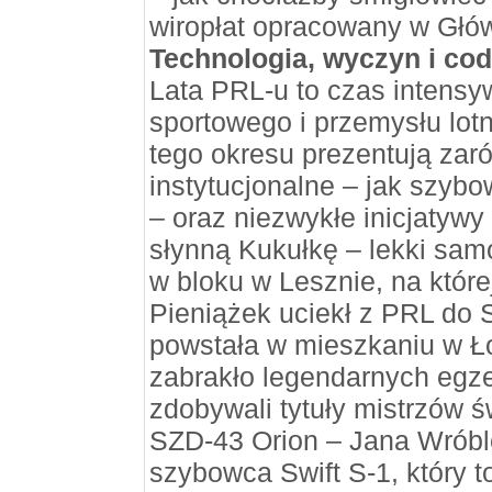
wiropłat opracowany w Głów
Technologia, wyczyn i co
Lata PRL-u to czas intensy
sportowego i przemysłu lot
tego okresu prezentują zaró
instytucjonalne – jak szybo
– oraz niezwykłe inicjatywy
słynną Kukułkę – lekki sa
w bloku w Lesznie, na które
Pieniążek uciekł z PRL do S
powstała w mieszkaniu w Ł
zabrakło legendarnych egze
zdobywali tytuły mistrzów ś
SZD-43 Orion – Jana Wróbl
szybowca Swift S-1, który 