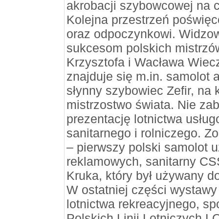
akrobacji szybowcowej na c
Kolejna przestrzeń poświęco
oraz odpoczynkowi. Widzow
sukcesom polskich mistrzów
Krzysztofa i Wacława Wie
znajduje się m.in. samolot 
słynny szybowiec Zefir, na
mistrzostwo świata. Nie zab
prezentację lotnictwa usłu
sanitarnego i rolniczego. Z
– pierwszy polski samolot 
reklamowych, sanitarny CSS
Kruka, który był używany d
W ostatniej części wystawy 
lotnictwa rekreacyjnego, spo
Polskich Linii Lotniczych L