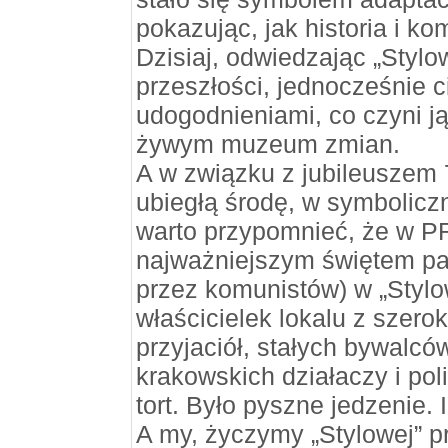
pokazując, jak historia i k
Dzisiaj, odwiedzając „Styl
przeszłości, jednocześnie 
udogodnieniami, co czyni ją 
żywym muzeum zmian.
A w związku z jubileuszem 7
ubiegłą środę, w symbolicz
warto przypomnieć, że w PR
najważniejszym świętem 
przez komunistów) w „Stylo
właścicielek lokalu z szer
przyjaciół, stałych bywalcó
krakowskich działaczy i pol
tort. Było pyszne jedzenie.
A my, życzymy „Stylowej” pr