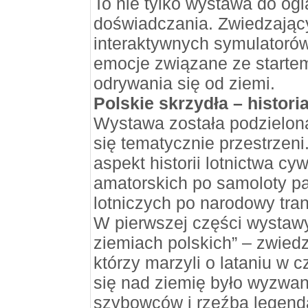
To nie tylko wystawa do ogl
doświadczania. Zwiedzając
interaktywnych symulatorów
emocje związane ze startem
odrywania się od ziemi.
Polskie skrzydła – historia
Wystawa została podzielon
się tematycznie przestrzeni
aspekt historii lotnictwa cy
amatorskich po samoloty pa
lotniczych po narodowy trans
W pierwszej części wystawy
ziemiach polskich” – zwied
którzy marzyli o lataniu w 
się nad ziemię było wyzwani
szybowców i rzeźba legenda