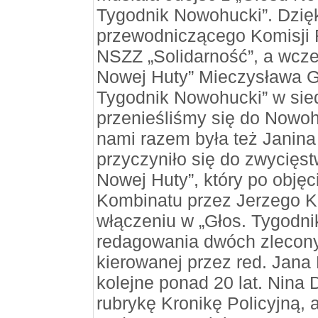
Tygodnik Nowohucki”. Dzię
przewodniczącego Komisji 
NSZZ „Solidarność”, a wcze
Nowej Huty” Mieczysława G
Tygodnik Nowohucki” w sie
przenieśliśmy się do Nowoh
nami razem była też Janina 
przyczyniło się do zwycięs
Nowej Huty”, który po objęc
Kombinatu przez Jerzego Kna
włączeniu w „Głos. Tygodn
redagowania dwóch zlecony
kierowanej przez red. Jana
kolejne ponad 20 lat. Nina 
rubrykę Kronikę Policyjną, a