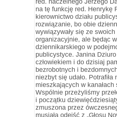
red. naczelnego Jerzego D
na tę funkcję red. Henrykę 
kierownictwo działu publicy
rozwiązanie, bo obie dzienn
wywiązywały się ze swoich 
organizacyjnie, ale będąc 
dziennikarskiego w podejm
publicystyce. Janina Dziur
człowiekiem i do dzisiaj pam
bezrobotnych i bezdomnych,
niezbyt się udało. Potrafił
mieszkających w kanałach s
Wspólnie przeżyliśmy przeł
i początku dziewięćdziesią
zmuszona przez ówczesneg
musiała odejść z „Głosu Now