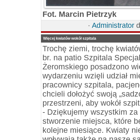
Fot. Marcin Pietrzyk
·
Administrator
d
Więcej kwiatów wokół szpitala
Trochę ziemi, trochę kwiató
br. na patio Szpitala Specj
Żeromskiego posadzono wię
wydarzeniu wzięli udział m
pracownicy szpitala, pacjen
chcieli dołożyć swoją „sadz
przestrzeni, aby wokół szpi
- Dziękujemy wszystkim za
stworzenie miejsca, które b
kolejne miesiące. Kwiaty nie
wpływają także na nasze sa