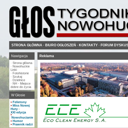
STRONA GŁÓWNA
·
BIURO OGŁOSZEŃ
·
KONTAKTY
·
FORUM DYSKU
Nawigacja
Reklama
·
Strona główna
·
Nowohuckie
Linki
·
Fotohistorie
·
Szukaj
·
Dzielnice
·
NH - Miejsce
dobre do życia
W Głosie
Felietony
Miss Nowej
Huty -
XXI edycja
Nowohucianie
Humor
Prawnik radzi