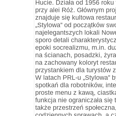
Hucie. Działa od 1956 roku
przy alei Róż. Głównym pr
znajduje się kultowa restau
„Stylowa” od początków swo
najelegantszych lokali Now
sporo detali charakterystyc
epoki socrealizmu, m.in. du
na ścianach, posadzki, żyr
na zachowany koloryt resta
przystankiem dla turystów
W latach PRL-u „Stylowa” 
spotkań dla robotników, inte
proste menu z kawą, ciastka
funkcja nie ograniczała się 
także przestrzeń społeczna,
codziennych sprawach, a c