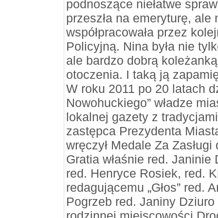
podnoszące niełatwe sprawy
przeszła na emeryturę, ale 
współpracowała przez kolej
Policyjną. Nina była nie ty
ale bardzo dobrą koleżanką
otoczenia. I taką ją zapami
W roku 2011 po 20 latach d
Nowohuckiego” władze miast
lokalnej gazety z tradycjam
zastępca Prezydenta Miast
wręczył Medale Za Zasługi 
Gratia właśnie red. Janinie 
red. Henryce Rosiek, red. K
redagującemu „Głos” red. A
Pogrzeb red. Janiny Dziuro o
rodzinnej miejscowości Droc