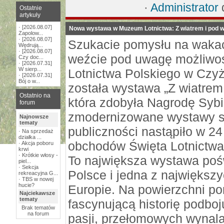
·
Administrator
d
Ostatnie
artykuły
·
[2026.08.07]
Nowa wystawa w Muzeum Lotnictwa: Z wiatrem i pod wi
Zapolow...
·
[2026.08.07]
Szukacie pomysłu na wakacj
Wędrują...
·
[2026.08.07]
weźcie pod uwagę możliwo
Czy doc...
·
[2026.07.31]
W sierp...
Lotnictwa Polskiego w Czyż
·
[2026.07.31]
Bój o w...
została wystawa „Z wiatrem 
Ostatnio na
która zdobyła Nagrodę Sybil
forum
zmodernizowane wystawy sta
Najnowsze
tematy
publiczności nastąpiło w 24
·
Na sprzedaż
działka ...
obchodów Święta Lotnictwa
·
Akcja poboru
krwi
·
Krótkie włosy -
To największa wystawa poś
piel...
·
Sekcja
Polsce i jedna z największy
rekreacyjna G...
·
TBS w nowej
hucie?
Europie. Na powierzchni p
Najciekawsze
tematy
fascynującą historię podboj
Brak tematów
na forum
pasji, przełomowych wynalaz