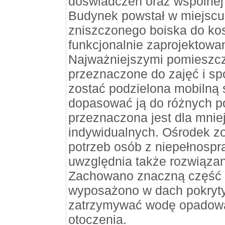
doświadczeń oraz wspólnej r
Budynek powstał w miejsc
zniszczonego boiska do kos
funkcjonalnie zaprojektowa
Najważniejszymi pomieszcz
przeznaczone do zajęć i sp
zostać podzielona mobilną 
dopasować ją do różnych po
przeznaczona jest dla mniej
indywidualnych. Ośrodek zo
potrzeb osób z niepełnospr
uwzględnia także rozwiązan
Zachowano znaczną część t
wyposażono w dach pokryty
zatrzymywać wodę opadową 
otoczenia.