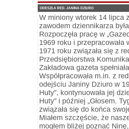
ODESZŁA RED. JANINA DZIURO
W miniony wtorek 14 lipca z
zawodem dziennikarza była 
Rozpoczęła pracę w „Gazeci
1969 roku i przepracowała w
1971 roku związała się z r
Przedsiębiorstwa Komunikac
Zakładowa gazeta spełniała
Współpracowała m.in. z red
odejściu Janiny Dziuro w 1
Huty”, kontynuowała jej dz
Huty” i później „Głosem. 
związała się do końca swoje
Miałem szczęście, że nasze
mogłem bliżej poznać Ninę, 