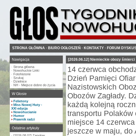
STRONA GŁÓWNA
·
BIURO OGŁOSZEŃ
·
KONTAKTY
·
FORUM DYSKU
Nawigacja
[2026.06.12] Niemieckie obozy śmierci
·
Strona główna
14 czerwca obchod
·
Nowohuckie Linki
·
Fotohistorie
Dzień Pamięci Ofia
·
Szukaj
·
Dzielnice
Nazistowskich Oboz
·
NH - Miejsce dobre do życia
Obozów Zagłady. Dz
W Głosie
Felietony
każdą kolejną rocz
Miss Nowej Huty -
XXI edycja
transportu Polaków 
Nowohucianie
Humor
Prawnik radzi
miejsce 14 czerwca
Ostatnie artykuły
jeszcze w maju, do 
·
[2026.08.07] Zapolow...