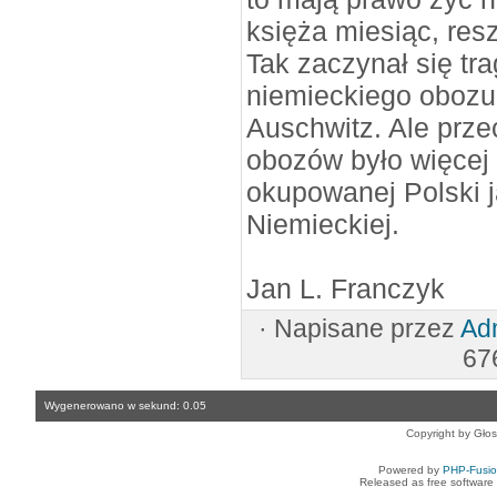
księża miesiąc, resz
Tak zaczynał się tr
niemieckiego obozu
Auschwitz. Ale prze
obozów było więcej
okupowanej Polski j
Niemieckiej.
Jan L. Franczyk
·
Napisane przez
Adm
67
Wygenerowano w sekund: 0.05
Copyright by Gło
Powered by
PHP-Fusi
Released as free software