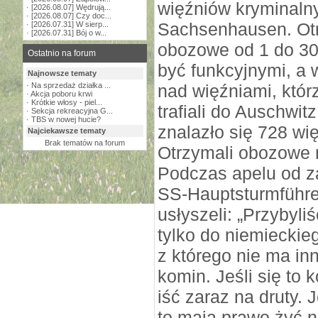
więźniów kryminaln
·
[2026.08.07] Wędrują...
·
[2026.08.07] Czy doc...
Sachsenhausen. Otr
·
[2026.07.31] W sierp...
·
[2026.07.31] Bój o w...
obozowe od 1 do 30
Ostatnio na forum
być funkcyjnymi, a 
Najnowsze tematy
·
Na sprzedaż działka ...
nad więźniami, któ
·
Akcja poboru krwi
·
Krótkie włosy - piel...
trafiali do Auschwit
·
Sekcja rekreacyjna G...
·
TBS w nowej hucie?
znalazło się 728 wi
Najciekawsze tematy
Brak tematów na forum
Otrzymali obozowe 
Podczas apelu od 
SS-Hauptsturmführer
usłyszeli: „Przybyliś
tylko do niemieckie
z którego nie ma in
komin. Jeśli się to
iść zaraz na druty. 
to mają prawo żyć n