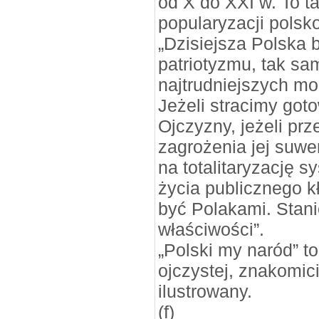
od X do XXI w. To t
popularyzacji polsko
„Dzisiejsza Polska 
patriotyzmu, tak sa
najtrudniejszych m
Jeżeli stracimy got
Ojczyzny, jeżeli pr
zagrożenia jej suwe
na totalitaryzację 
życia publicznego 
być Polakami. Stan
właściwości”.
„Polski my naród” to
ojczystej, znakomici
ilustrowany.
(f)