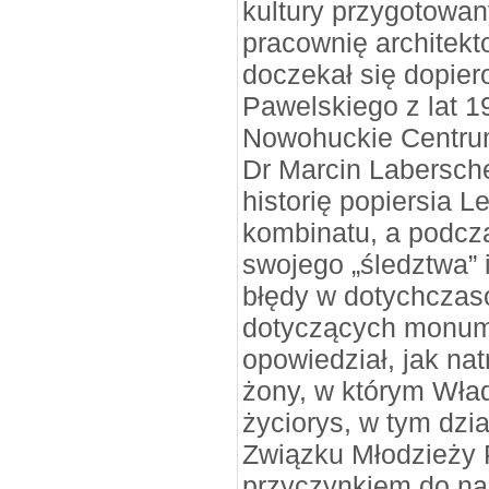
kultury przygotowa
pracownię architekt
doczekał się dopier
Pawelskiego z lat 19
Nowohuckie Centrum
Dr Marcin Labersch
historię popiersia 
kombinatu, a podcza
swojego „śledztwa” i
błędy w dotychcza
dotyczących monum
opowiedział, jak nat
żony, w którym Wła
życiorys, w tym dzi
Związku Młodzieży P
przyczynkiem do na