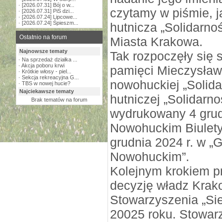
·
[2026.07.31] Bój o w...
czytamy w piśmie, j
·
[2026.07.31] PiS dzi...
·
[2026.07.24] Lipcowe...
·
[2026.07.24] Śpieszm...
hutnicza „Solidarno
Ostatnio na forum
Miasta Krakowa.
Najnowsze tematy
Tak rozpoczęły się 
·
Na sprzedaż działka ...
·
Akcja poboru krwi
pamięci Mieczysław
·
Krótkie włosy - piel...
·
Sekcja rekreacyjna G...
nowohuckiej „Solida
·
TBS w nowej hucie?
Najciekawsze tematy
hutniczej „Solidarno
Brak tematów na forum
wydrukowany 4 grud
Nowohuckim Biulety
grudnia 2024 r. w „
Nowohuckim”.
Kolejnym krokiem p
decyzję władz Krak
Stowarzyszenia „Sie
20025 roku. Stowar