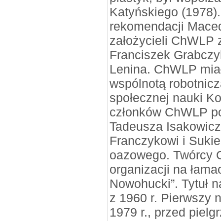
Katyńskiego (1978).
rekomendacji Maced
założycieli ChWLP zn
Franciszek Grabczyk
Lenina. ChWLP miał
wspólnotą robotnicz
społecznej nauki Ko
członków ChWLP po
Tadeusza Isakowicz
Franczykowi i Suki
oazowego. Twórcy 
organizacji na łama
Nowohucki”. Tytuł n
z 1960 r. Pierwszy 
1979 r., przed piel