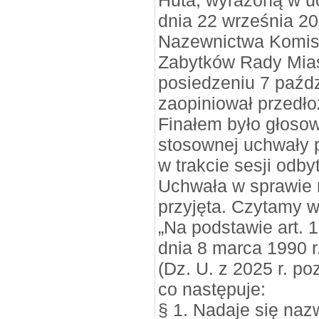
Huta, wyrażoną w u
dnia 22 września 20
Nazewnictwa Komisji
Zabytków Rady Mia
posiedzeniu 7 paźdz
zaopiniował przedło
Finałem było głoso
stosownej uchwały 
w trakcie sesji odby
Uchwała w sprawie 
przyjęta. Czytamy w 
„Na podstawie art. 1
dnia 8 marca 1990 
(Dz. U. z 2025 r. po
co następuje:
§ 1. Nadaje się naz