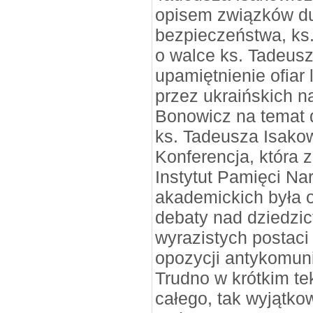
opisem związków d
bezpieczeństwa, ks.
o walce ks. Tadeus
upamiętnienie ofia
przez ukraińskich n
Bonowicz na temat d
ks. Tadeusza Isako
Konferencja, która 
Instytut Pamięci Na
akademickich była o
debaty nad dziedzic
wyrazistych postaci 
opozycji antykomuni
Trudno w krótkim te
całego, tak wyjątko