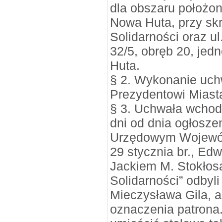
dla obszaru położon
Nowa Huta, przy sk
Solidarności oraz ul
32/5, obręb 20, je
Huta.
§ 2. Wykonanie uch
Prezydentowi Miast
§ 3. Uchwała wchodz
dni od dnia ogłosze
Urzędowym Wojewód
29 stycznia br., Ed
Jackiem M. Stokłos
Solidarności” odbyli
Mieczysława Gila, a
oznaczenia patrona.