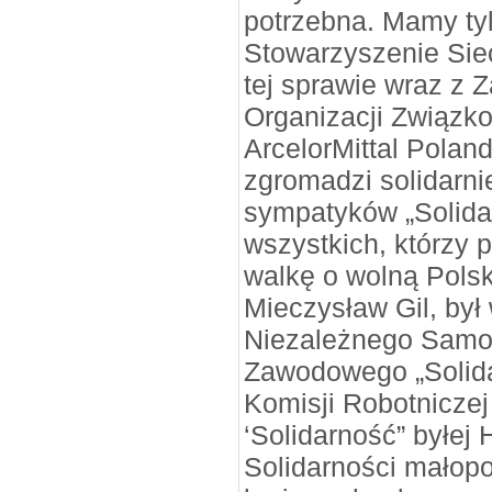
potrzebna. Mamy tyl
Stowarzyszenie Sieć
tej sprawie wraz z
Organizacji Związk
ArcelorMittal Poland
zgromadzi solidarni
sympatyków „Solidar
wszystkich, którzy 
walkę o wolną Pols
Mieczysław Gil, by
Niezależnego Samo
Zawodowego „Solid
Komisji Robotnicze
‘Solidarność” byłej
Solidarności małopo