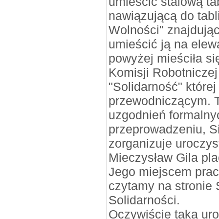
umieścić stalową ta
nawiązującą do tab
Wolności" znajdując
umieścić ją na elew
powyżej mieściła si
Komisji Robotnicze
"Solidarność" której
przewodniczącym. 
uzgodnień formalnyc
przeprowadzeniu, Si
zorganizuje uroczys
Mieczysław Gila plac
Jego miejscem pracy,
czytamy na stronie
Solidarności.
Oczywiście taka uro