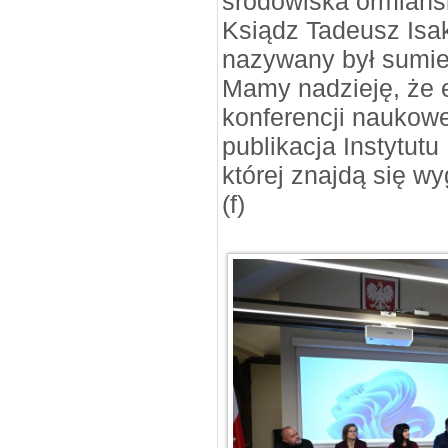
środowiska ormiańs
Ksiądz Tadeusz Isak
nazywany był sumie
Mamy nadzieję, że 
konferencji naukow
publikacja Instytut
której znajdą się wy
(f)