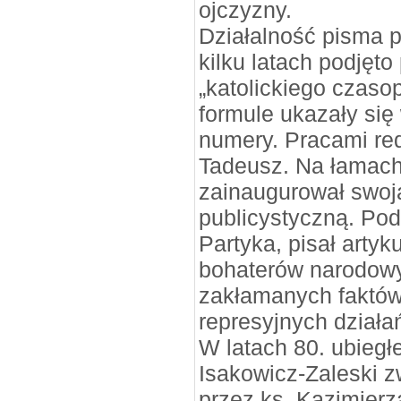
ojczyzny.
Działalność pisma p
kilku latach podjęto
„katolickiego czaso
formule ukazały się 
numery. Pracami red
Tadeusz. Na łamach
zainaugurował swoj
publicystyczną. Po
Partyka, pisał artyk
bohaterów narodow
zakłamanych faktów z
represyjnych działa
W latach 80. ubiegł
Isakowicz-Zaleski 
przez ks. Kazimier