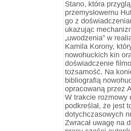
Stano, która przygl
przemysłowemu Huty
go z doświadczeniam
ukazując mechaniz
„uwodzenia” w reali
Kamila Korony, który
nowohuckich kin ora
doświadczenie filmo
tożsamość. Na kon
bibliografią nowohu
opracowaną przez 
W trakcie rozmowy 
podkreślał, że jest t
dotychczasowych nu
Zwracał uwagę na d