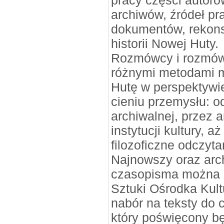
pracy części autoró
archiwów, źródeł p
dokumentów, rekons
historii Nowej Huty.
Rozmówcy i rozmówc
różnymi metodami 
Hutę w perspektywie
cieniu przemysłu: od
archiwalnej, przez a
instytucji kultury, a
filozoficzne odczyta
Najnowszy oraz arc
czasopisma można z
Sztuki Ośrodka Kult
nabór na teksty do 
który poświęcony bę