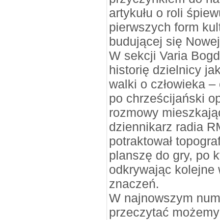
artykułu o roli śpie
pierwszych form kult
budującej się Nowej
W sekcji Varia Bogd
historię dzielnicy j
walki o człowieka –
po chrześcijański o
rozmowy mieszkają
dziennikarz radia 
potraktował topograf
planszę do gry, po
odkrywając kolejne
znaczeń.
W najnowszym nume
przeczytać możemy 