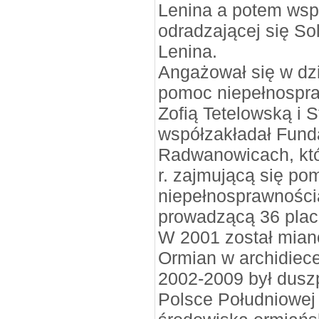
Lenina a potem wspi
odradzającej się So
Lenina.
Angażował się w dz
pomoc niepełnospr
Zofią Tetelowską i
współzakładał Funda
Radwanowicach, któ
r. zajmującą się p
niepełnosprawnościa
prowadzącą 36 placó
W 2001 został mia
Ormian w archidiece
2002-2009 był dus
Polsce Południowej