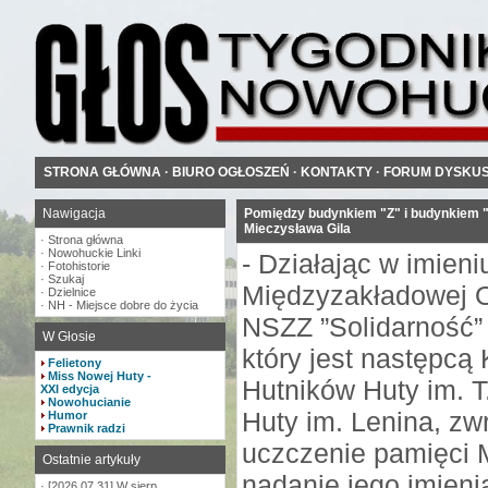
STRONA GŁÓWNA
·
BIURO OGŁOSZEŃ
·
KONTAKTY
·
FORUM DYSKU
Nawigacja
Pomiędzy budynkiem "Z" i budynkiem "S
Mieczysława Gila
·
Strona główna
·
Nowohuckie Linki
- Działając w imien
·
Fotohistorie
·
Szukaj
Międzyzakładowej O
·
Dzielnice
·
NH - Miejsce dobre do życia
NSZZ ”Solidarność” 
W Głosie
który jest następcą
Felietony
Miss Nowej Huty -
Hutników Huty im. T
XXI edycja
Nowohucianie
Huty im. Lenina, zw
Humor
Prawnik radzi
uczczenie pamięci 
Ostatnie artykuły
nadanie jego imieni
·
[2026.07.31] W sierp...