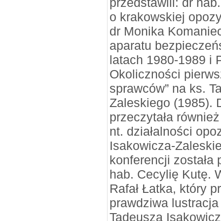
przedstawili: dr hab
o krakowskiej opozy
dr Monika Komaniec
aparatu bezpieczeń
latach 1980-1989 i P
Okoliczności pierw
sprawców” na ks. T
Zaleskiego (1985). 
przeczytała również 
nt. działalności op
Isakowicza-Zaleski
konferencji została
hab. Cecylię Kutę. W
Rafał Łatka, który p
prawdziwa lustracja
Tadeusza Isakowicz