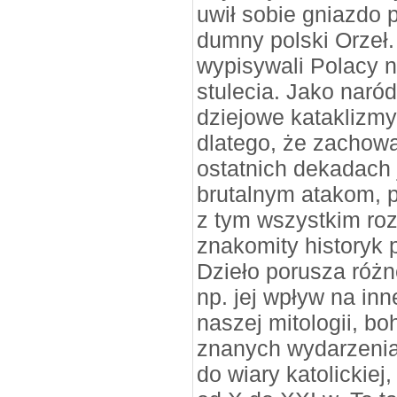
uwił sobie gniazdo
dumny polski Orzeł
wypisywali Polacy 
stulecia. Jako naró
dziejowe kataklizmy 
dlatego, że zachowa
ostatnich dekadach
brutalnym atakom, p
z tym wszystkim rozp
znakomity historyk 
Dzieło porusza różn
np. jej wpływ na inn
naszej mitologii, bo
znanych wydarzenia
do wiary katolickie