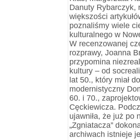
Danuty Rybarczyk, n
większości artykułó
poznaliśmy wiele ci
kulturalnego w Nowe
W recenzowanej częś
rozprawy, Joanna B
przypomina niezre
kultury – od socrea
lat 50., który miał 
modernistyczny Dom
60. i 70., zaprojek
Cęckiewicza. Podc
ujawniła, że już po 
„Zgniatacza” dokona
archiwach istnieje 