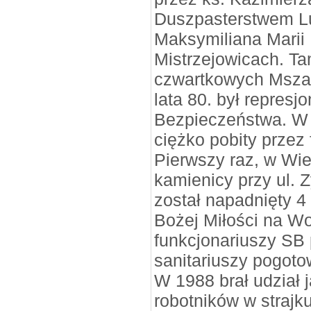
Duszpasterstwem Lud
Maksymiliana Marii
Mistrzejowicach. Ta
czwartkowych Mszac
lata 80. był repres
Bezpieczeństwa. W 
ciężko pobity przez
Pierwszy raz, w Wie
kamienicy przy ul. Z
został napadnięty 4
Bożej Miłości na Wo
funkcjonariuszy SB
sanitariuszy pogot
W 1988 brał udział 
robotników w straj