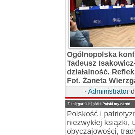
Ogólnopolska konf
Tadeusz Isakowicz-
działalność. Reflek
Fot. Żaneta Wierzg
·
Administrator
d
Z księgarskiej półki. Polski my naród
Polskość i patrioty
niezwykłej książki, u
obyczajowości, trady