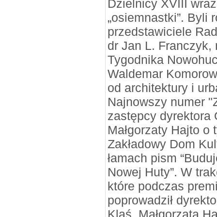
Dzielnicy XVIII wra
„osiemnastki”. Byli 
przedstawiciele Ra
dr Jan L. Franczyk,
Tygodnika Nowohuck
Waldemar Komorowski
od architektury i ur
Najnowszy numer "Zg
zastępcy dyrektora
Małgorzaty Hajto o 
Zakładowy Dom Kult
łamach pism “Buduj
Nowej Huty”. W trak
które podczas prem
poprowadził dyrekto
Klaś, Małgorzata H