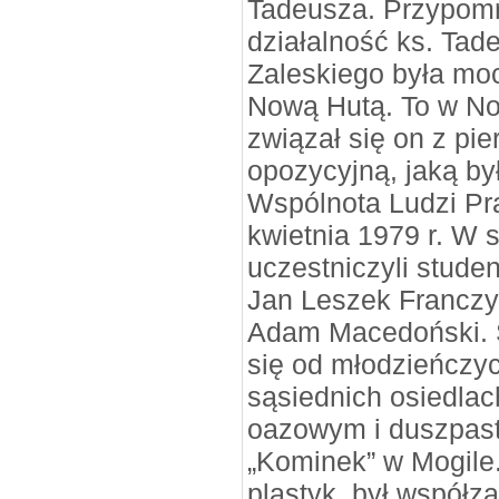
Tadeusza. Przypomn
działalność ks. Tad
Zaleskiego była mo
Nową Hutą. To w No
związał się on z p
opozycyjną, jaką by
Wspólnota Ludzi Pra
kwietnia 1979 r. W 
uczestniczyli stude
Jan Leszek Francz
Adam Macedoński. S
się od młodzieńczyc
sąsiednich osiedlach
oazowym i duszpas
„Kominek” w Mogile.
plastyk, był współza