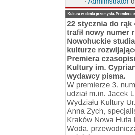
·
Administrator
d
Kultura w cieniu przemysłu. Premiera 
22 stycznia do rąk 
trafił nowy numer 
Nowohuckie studi
kulturze rozwijając
Premiera czasopis
Kultury im. Cypria
wydawcy pisma.
W premierze 3. nume
udział m.in. Jacek 
Wydziału Kultury U
Anna Zych, specjali
Kraków Nowa Huta P
Woda, przewodniczą