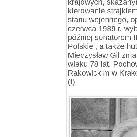
krajowych, skazany
kierowanie strajki
stanu wojennego, op
czerwca 1989 r. wy
później senatorem I
Polskiej, a także hu
Mieczysław Gil zma
wieku 78 lat. Poch
Rakowickim w Krak
(f)