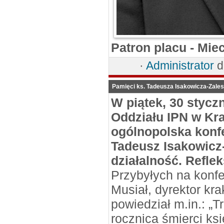
Patron placu - Mie
·
Administrator
d
Pamięci ks. Tadeusza Isakowicza-Zale
W piątek, 30 styczn
Oddziału IPN w Kr
ogólnopolska konf
Tadeusz Isakowicz-
działalność. Reflek
Przybyłych na konfer
Musiał, dyrektor kr
powiedział m.in.: „
rocznica śmierci ks