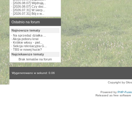
·
[2026.08.07] Wędrują...
·
[2026.08.07] Czy doc...
·
[2026.07.31] W sierp...
·
[2026.07.31] Bój o w...
Ostatnio na forum
Najnowsze tematy
·
Na sprzedaż działka ...
·
Akcja poboru krwi
·
Krótkie włosy - piel...
·
Sekcja rekreacyjna G...
·
TBS w nowej hucie?
Najciekawsze tematy
Brak tematów na forum
Wygenerowano w sekund: 0.06
Copyright by Gło
Powered by
PHP-Fusi
Released as free software