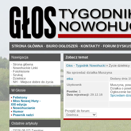
STRONA GŁÓWNA
·
BIURO OGŁOSZEŃ
·
KONTAKTY
·
FORUM DYSKU
Nawigacja
Zobacz temat
·
Strona główna
Głos - Tygodnik Nowohucki
» Życie dzielnicy
·
Nowohuckie Linki
·
Fotohistorie
Na sprzedaż działka Muszyna
·
Szukaj
·
Dzielnice
etka
Dodany dnia 1
·
NH - Miejsce dobre do życia
Użytkownik
Muszyna, pow
Działka o powi
W Głosie
Postów:
1
Ogłoszenie be
Data rejestracji:
29.12.16
Sprzedam dzi
Felietony
Miss Nowej Huty -
XXI edycja
Nowohucianie
Przejdź do forum:
Humor
Prawnik radzi
Ostatnie artykuły
·
[2026.08.07] Zapolow...