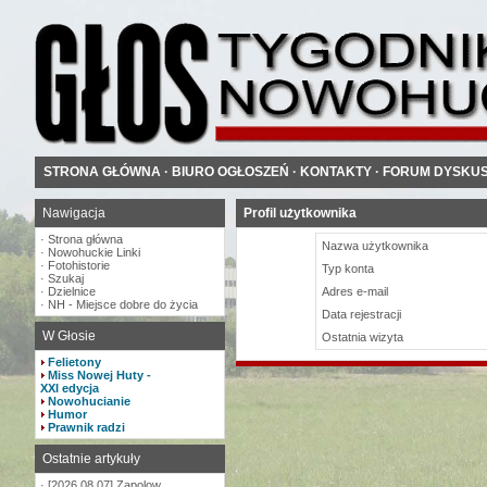
STRONA GŁÓWNA
·
BIURO OGŁOSZEŃ
·
KONTAKTY
·
FORUM DYSKU
Nawigacja
Profil użytkownika
·
Strona główna
Nazwa użytkownika
·
Nowohuckie Linki
·
Fotohistorie
Typ konta
·
Szukaj
·
Dzielnice
Adres e-mail
·
NH - Miejsce dobre do życia
Data rejestracji
W Głosie
Ostatnia wizyta
Felietony
Miss Nowej Huty -
XXI edycja
Nowohucianie
Humor
Prawnik radzi
Ostatnie artykuły
·
[2026.08.07] Zapolow...