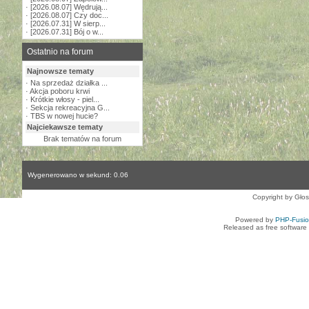
·
[2026.08.07] Wędrują...
·
[2026.08.07] Czy doc...
·
[2026.07.31] W sierp...
·
[2026.07.31] Bój o w...
Ostatnio na forum
Najnowsze tematy
·
Na sprzedaż działka ...
·
Akcja poboru krwi
·
Krótkie włosy - piel...
·
Sekcja rekreacyjna G...
·
TBS w nowej hucie?
Najciekawsze tematy
Brak tematów na forum
Wygenerowano w sekund: 0.06
Copyright by Gło
Powered by
PHP-Fusi
Released as free software