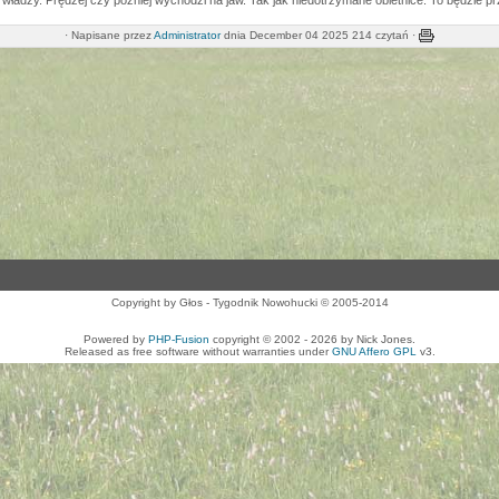
ładzy. Prędzej czy później wychodzi na jaw. Tak jak niedotrzymane obietnice. To będzie pr
·
Napisane przez
Administrator
dnia December 04 2025
214 czytań ·
Copyright by Głos - Tygodnik Nowohucki © 2005-2014
Powered by
PHP-Fusion
copyright © 2002 - 2026 by Nick Jones.
Released as free software without warranties under
GNU Affero GPL
v3.