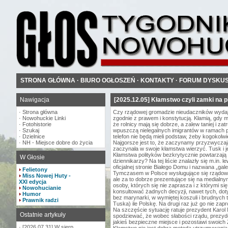
STRONA GŁÓWNA
·
BIURO OGŁOSZEŃ
·
KONTAKTY
·
FORUM DYSKU
Nawigacja
[2025.12.05] Kłamstwo czyli zamki na 
·
Strona główna
Czy rządowej gromadzie nieudaczników wydaje 
·
Nowohuckie Linki
zgodnie z prawem i konstytucją. Kłamią, gdy m
·
Fotohistorie
że rolnicy mają się dobrze, a zalew taniej i za
·
Szukaj
wpuszczą nielegalnych imigrantów w ramach pak
·
Dzielnice
telefon nie będą mieli podstaw, żeby kogokolw
·
NH - Miejsce dobre do życia
Najgorsze jest to, że zaczynamy przyzwyczaja
zaczynała w swoje kłamstwa wierzyć. Tusk i je
Kłamstwa polityków bezkrytycznie powtarzają 
W Głosie
dziennikarzy? Na tej liście znalazły się m.in
oficjalnej stronie Białego Domu i nazwana „gale
Felietony
Tymczasem w Polsce wysługujące się rządowi
Miss Nowej Huty -
ale za to dobrze prezentujące się na medialnym
XXI edycja
osoby, których się nie zaprasza i z którymi s
Nowohucianie
konsultować żadnych decyzji, nawet tych, doty
Humor
bez marynarki, w wymiętej koszuli i brudnych
Prawnik radzi
Tuska) ile Polskę. Na drugi raz już go nie za
Na szczęście sytuację ratuje prezydent Karol N
Ostatnie artykuły
spodziewać, że wobec słabości rządu, prezyde
jakieś bezpieczne miejsce i pozostawi swoich Ż
·
[2026.07.31] W sierp...