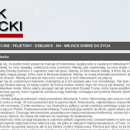
SYJNE
·
FELIETONY
·
DZIELNICE
·
NH - MIEJSCE DOBRE DO ŻYCIA
piasku
się, że publiczność poważnie traktuje ich kłamstwa, wygłaszane w zaufanych telewizjach?
ówią, że ceny spadają, zwłaszcza ceny żywności. Kłamią, gdy zapewniają, że ceny prądu i g
trutej chemią żywności z zagranicy nam nie grozi. Kłamią, że bezrobocie maleje, a firmy nie z
tu migracyjnego, który sami w Brukseli podpisali. Kłamią, że tropią dziesiątki pisowskich 
iek skazać. Kłamią od rana do wieczora i sami już w tych kłamstwach się plączą.
ć się do codziennych kłamstw i traktujemy je w ich wydaniu jako coś normalnego. Tak było 
go ferajna wierzą, że będą rządzić do końca świata i wobec tego nie muszą się obawiać, że
kłamliwe media. Może należy postąpić tak jak prezydent Donald Trump, który kazał opubliko
. lewicowe gazety, które regularnie zamieszczają materiały szkalujące prezydenta Stanów Zj
rią hańby”.
 media usiłują przedstawić międzynarodowe dokonania Tuska i Sikorskiego jako pasmo suk
 rynku w kraju. W rzeczywistości jest to pasmo klęsk. Amerykanie, najważniejszy sojusznik Po
ię nie rozmawia. Z kolei niemieccy czy brukselscy politycy uznali członków polskiego rządu
czących Polski. Popisową kompromitacją Tuska była jego podróż do Afryki, gdzie witany prot
 trampkach. Okazując lekceważenie gospodarzom międzynarodowej konferencji, ośmieszył nie
proszą i dobrze, bo chyba nie miał tam nic ważnego do powiedzenia.
awrocki, który przejął inicjatywę w zakresie polityki zagranicznej i zostawił daleko w tyle
nt będzie odgrywał coraz większą rolę, nie tylko w relacjach międzynarodowych. A Tusk, m
urków na pastwę opozycji, jak to już kiedyś zrobił z Kopaczową. Różnica jest taka, że jej ni