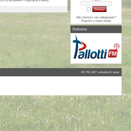
zyczyną upadku rządzącej koalicji.
Nie możesz się zalogować?
Poproś o
nowe hasło
Reklama
35,762,367 unikalnych wizyt