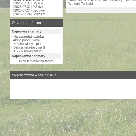
Kłamstwo nie jest dobrą metodą utrzymywania w
·
[2026.07.31] Bój o w...
Ryszard Terlecki
·
[2026.07.31] PiS dzi...
·
[2026.07.24] Lipcowe...
·
[2026.07.24] Śpieszm...
Ostatnio na forum
Najnowsze tematy
·
Na sprzedaż działka ...
·
Akcja poboru krwi
·
Krótkie włosy - piel...
·
Sekcja rekreacyjna G...
·
TBS w nowej hucie?
Najciekawsze tematy
Brak tematów na forum
Wygenerowano w sekund: 0.05