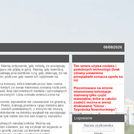
06/08/2026
 Kłamią ordynarnie, gdy mówią, że postępują
Ten serwis używa cookies i
azu nie pójdą w górę. Kłamią, gdy twierdzą,
podobnych technologii (brak
walniają pracowników. Łżą, gdy obiecują, że nie
zmiany ustawienia
afer, podczas gdy nawet ich sędziowie na
przeglądarki oznacza zgodę na
to)
za komuny, która kłamała przez lata i sama
 kiedyś za swoje kłamstwa zostaną rozliczeni.
Prezentowane na stronie
wać listę nierzetelnych mediów i sprzedajnych
internetowej informacje
ednoczonych. Lista została umieszczona na
stanowią tylko część
materiałów, które w całości
cesów, wprawdzie nie zauważane za granicą,
znaleźć można w wersji
lski, traktują premiera i jego ministra jako
drukowanej "Głosu -
 za swoich podwładnych, z którymi nie muszą
Tygodnika Nowohuckiego".
okolarnie na lotnisku wygłupił się występując
 tyle siebie (bo kto tam kojarzy nazwisko
Logowanie
 rządowych nieudaczników. Można się
Nazwa użytkownika
oim zdaniem, już się szykuje do wyjazdu w
e groziły zarzuty za łamanie prawa.
Hasło