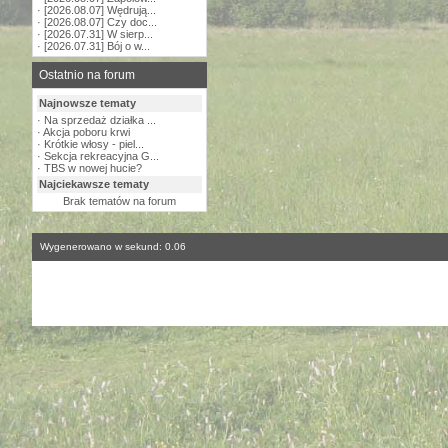
·
[2026.08.07] Wędrują...
·
[2026.08.07] Czy doc...
·
[2026.07.31] W sierp...
·
[2026.07.31] Bój o w...
Ostatnio na forum
Najnowsze tematy
·
Na sprzedaż działka ...
·
Akcja poboru krwi
·
Krótkie włosy - piel...
·
Sekcja rekreacyjna G...
·
TBS w nowej hucie?
Najciekawsze tematy
Brak tematów na forum
Wygenerowano w sekund: 0.06