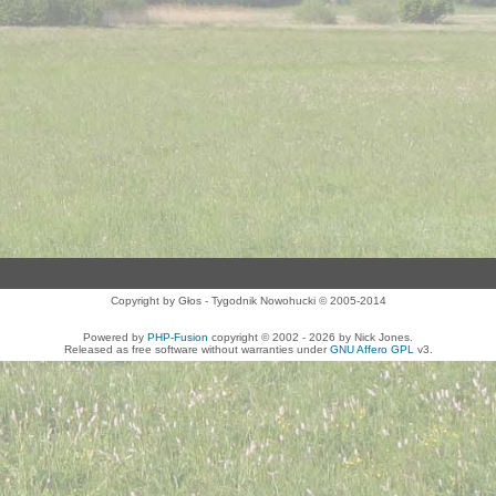
Copyright by Głos - Tygodnik Nowohucki © 2005-2014
Powered by
PHP-Fusion
copyright © 2002 - 2026 by Nick Jones.
Released as free software without warranties under
GNU Affero GPL
v3.