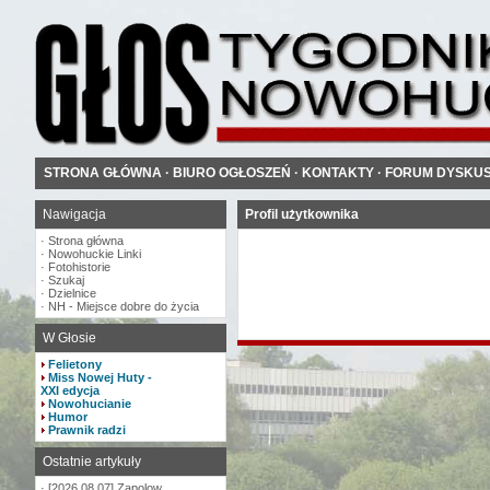
STRONA GŁÓWNA
·
BIURO OGŁOSZEŃ
·
KONTAKTY
·
FORUM DYSKU
Nawigacja
Profil użytkownika
·
Strona główna
·
Nowohuckie Linki
·
Fotohistorie
·
Szukaj
·
Dzielnice
·
NH - Miejsce dobre do życia
W Głosie
Felietony
Miss Nowej Huty -
XXI edycja
Nowohucianie
Humor
Prawnik radzi
Ostatnie artykuły
·
[2026.08.07] Zapolow...