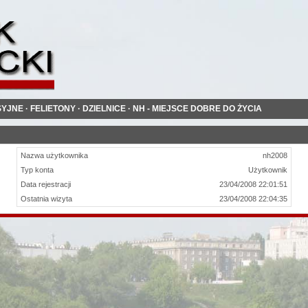
SYJNE
·
FELIETONY
·
DZIELNICE
·
NH - MIEJSCE DOBRE DO ŻYCIA
Nazwa użytkownika
nh2008
Typ konta
Użytkownik
Data rejestracji
23/04/2008 22:01:51
Ostatnia wizyta
23/04/2008 22:04:35