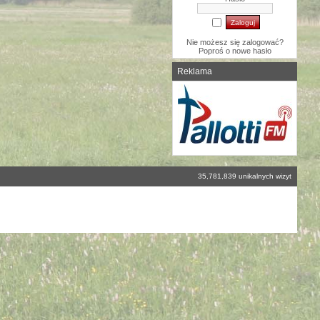
Nie możesz się zalogować?
Poproś o
nowe hasło
Reklama
35,781,839 unikalnych wizyt