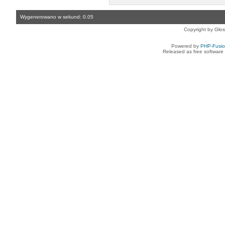
Wygenerowano w sekund: 0.05
Copyright by Gło
Powered by
PHP-Fusi
Released as free software