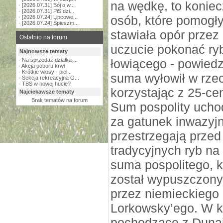
na wędkę, to koniec
·
[2026.07.31] Bój o w...
·
[2026.07.31] PiS dzi...
osób, które pomogł
·
[2026.07.24] Lipcowe...
·
[2026.07.24] Śpieszm...
stawiała opór przez 
Ostatnio na forum
uczucie pokonać ryb
Najnowsze tematy
·
Na sprzedaż działka ...
łowiącego - powiedz
·
Akcja poboru krwi
·
Krótkie włosy - piel...
suma wyłowił w rzec
·
Sekcja rekreacyjna G...
·
TBS w nowej hucie?
korzystając z 25-c
Najciekawsze tematy
Brak tematów na forum
Sum pospolity uchod
za gatunek inwazyjny
przestrzegają przed
tradycyjnych ryb na
suma pospolitego, k
został wypuszczony
przez niemieckiego
Lorkowsky’ego. W ko
pochodzące z Dunaj