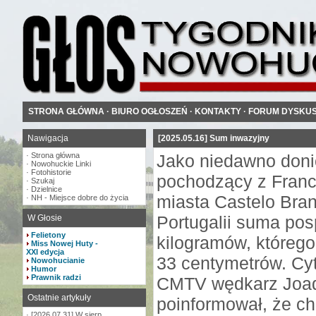
STRONA GŁÓWNA
·
BIURO OGŁOSZEŃ
·
KONTAKTY
·
FORUM DYSKU
Nawigacja
[2025.05.16] Sum inwazyjny
·
Strona główna
Jako niedawno doni
·
Nowohuckie Linki
·
Fotohistorie
pochodzący z Francj
·
Szukaj
·
Dzielnice
miasta Castelo Bra
·
NH - Miejsce dobre do życia
Portugalii suma pos
W Głosie
Felietony
kilogramów, którego
Miss Nowej Huty -
XXI edycja
33 centymetrów. Cy
Nowohucianie
Humor
Prawnik radzi
CMTV wędkarz Joa
Ostatnie artykuły
poinformował, że ch
·
[2026.07.31] W sierp...