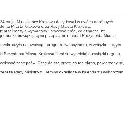
ię 24 maja. Mieszkańcy Krakowa decydowali w dwóch odrębnych
ezydenta Miasta Krakowa oraz Rady Miasta Krakowa.
art przekroczyła wymagany ustawowo próg, co oznacza, że
Zgodnie z obowiązującymi przepisami, mandat Prezydenta Miasta
 przekroczyła ustawowego progu frekwencyjnego, w związku z czym
ki Prezydenta Miasta Krakowa i będzie wypełniał obowiązki organu
powoływać zastępców. Chcę dalszą pracę na ten okres, powierzony mi,
Prezesa Rady Ministrów. Terminy określone w kalendarzu wyborczym