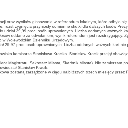
ncji oraz wyników głosowania w referendum lokalnym, które odbyło s
ie, rozstrzygnięcia przyniosły odmienne skutki dla dalszych losów Pr
ło udział 29,99 proc. osób uprawnionych. Liczba oddanych ważnych k
łosów oddano za odwołaniem, wynik referendum jest rozstrzygający. 
go w Wojewódzkim Dzienniku Urzędowym.
ał 29,97 proc. osób uprawnionych. Liczba oddanych ważnych kart nie
wisko komisarza Stanisława Kracika. Stanisław Kracik przejął obowiąz
ektor Magistratu, Sekretarz Miasta, Skarbnik Miasta). Nie zamierzam 
iedział Stanisław Kracik.
owa zostaną zarządzone w ciągu najbliższych trzech miesięcy przez 