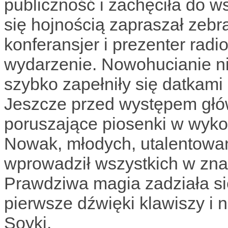
publiczność i zachęciła do 
się hojnością zapraszał zebr
konferansjer i prezenter rad
wydarzenie. Nowohucianie nie
szybko zapełniły się datkami
Jeszcze przed występem głów
poruszające piosenki w wykon
Nowak, młodych, utalentowan
wprowadził wszystkich w zna
Prawdziwa magia zadziała si
pierwsze dźwięki klawiszy i 
Soyki.