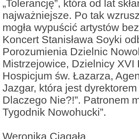
„Tolerancję”, która od lat skł
najważniejsze. Po tak wzrusz
mogła wypuścić artystów bez
Koncert Stanisława Soyki odb
Porozumienia Dzielnic Nowoh
Mistrzejowice, Dzielnicy XVI
Hospicjum św. Łazarza, Agencj
Jazgar, która jest dyrektore
Dlaczego Nie?!”. Patronem m
Tygodnik Nowohucki”.
Weronika Ciągała