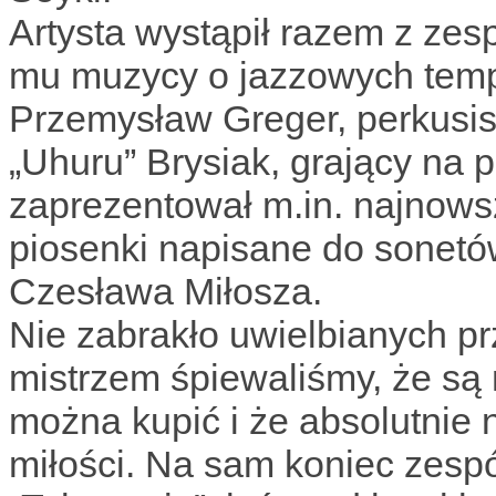
Artysta wystąpił razem z zes
mu muzycy o jazzowych temp
Przemysław Greger, perkusi
„Uhuru” Brysiak, grający na 
zaprezentował m.in. najnows
piosenki napisane do sonetów
Czesława Miłosza.
Nie zabrakło uwielbianych p
mistrzem śpiewaliśmy, że są 
można kupić i że absolutnie 
miłości. Na sam koniec zesp