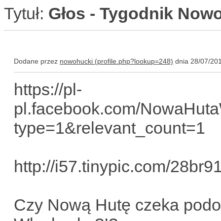
Tytuł:
Głos - Tygodnik Nowoh
Dodane przez
nowohucki
dnia 28/07/20
https://pl-
pl.facebook.com/NowaHut
type=1&relevant_count=1
http://i57.tinypic.com/28br9
Czy Nową Hutę czeka podob