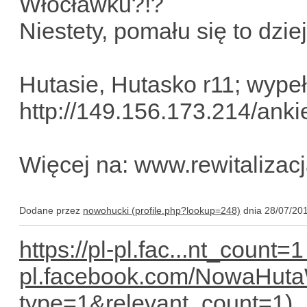
Włocławku?!?
Niestety, pomału się to dziej
Hutasie, Hutasko r11; wypełn
http://149.156.173.214/anki
Więcej na: www.rewitalizacj
Dodane przez
nowohucki
dnia 28/07/20
https://pl-pl.fac...nt_count=1