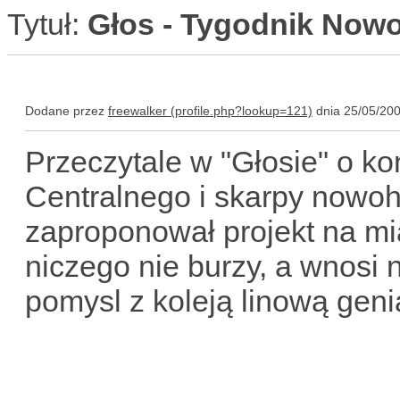
Tytuł:
Głos - Tygodnik Nowo
Dodane przez
freewalker
dnia 25/05/200
Przeczytale w "Głosie" o k
Centralnego i skarpy nowoh
zaproponował projekt na mia
niczego nie burzy, a wnosi 
pomysl z koleją linową geni