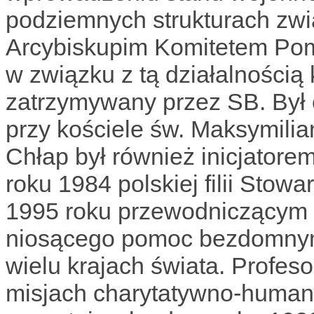
podziemnych strukturach zw
Arcybiskupim Komitetem Pom
w związku z tą działalnością 
zatrzymywany przez SB. Był 
przy kościele św. Maksymilia
Chłap był również inicjatore
roku 1984 polskiej filii Stow
1995 roku przewodniczącym 
niosącego pomoc bezdomnym
wielu krajach świata. Profeso
misjach charytatywno-humanit